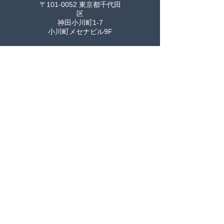
〒101-0052 東京都千代田
区
神田小川町1-7
小川町メセナビル9F
シンガポール
37 Beach Road
#03-03
Singapore (189678)
マレーシ
ア
Unit 13-05, 13th Floor,
Central Plaza
34 Jalan Sultan Ismail,
Kuala Lumpur
50250 Malaysia
© 2024 by Green Reach