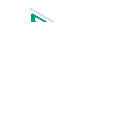
UI/UXデザイン
アプリ開発
フロントエンド開発
ホワイトラベル・ソリューション
データ分析